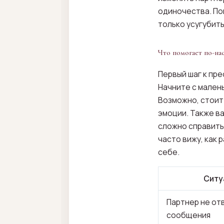
одиночества. Поп
только усугубит
Что помогает по-н
Первый шаг к пр
Начните с малень
Возможно, стоит
эмоции. Также в
сложно справить
часто вижу, как
себе.
Ситу
Партнер не от
сообщения