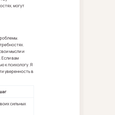
остях, могут
проблемы.
отребностях.
свои мысли и
 Если вам
ю к психологу. Я
ти уверенность в
шаг
воих сильных