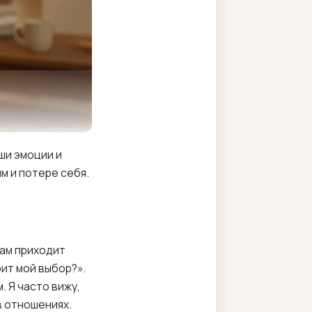
ши эмоции и
м и потере себя.
вам приходит
рит мой выбор?».
. Я часто вижу,
в отношениях.