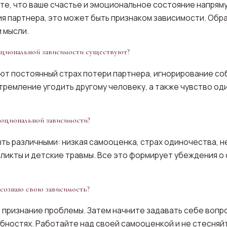
ете, что ваше счастье и эмоциональное состояние напрям
ия партнера, это может быть признаком зависимости. Обр
и мысли.
оциональной зависимости существуют?
ют постоянный страх потери партнера, игнорирование с
тремление угодить другому человеку, а также чувство од
оциональной зависимости?
ыть различными: низкая самооценка, страх одиночества, 
ликты и детские травмы. Все это формирует убеждения о 
 осознаю свою зависимость?
о признание проблемы. Затем начните задавать себе вопр
ебностях. Работайте над своей самооценкой и не стесня