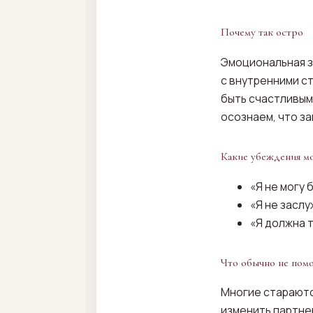
Почему так остро
Эмоциональная з
с внутренними с
быть счастливым
осознаем, что з
Какие убеждения мо
«Я не могу 
«Я не засл
«Я должна 
Что обычно не помо
Многие стараютс
изменить партне