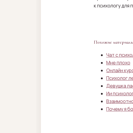
к психологу для 
Похожие материал
Чат с псих
Мне плохо
Онлайн кур
Психолог л
Девушка ла
Ии психоло
Взаимоотн
Почему я б