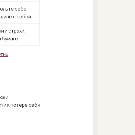
вольте себе
едине с собой
и и страхи,
а бумаге
угих
.
ка и
ти к потере себя