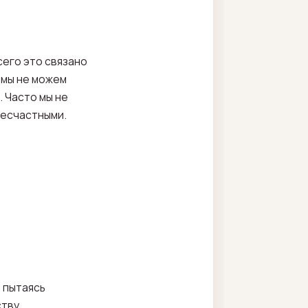
сего это связано
 мы не можем
 Часто мы не
несчастными.
 пытаясь
ству