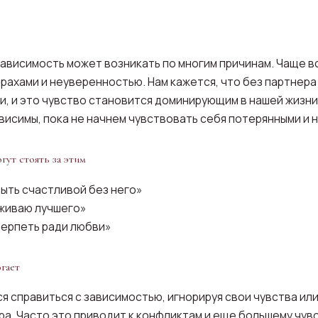
ависимость может возникать по многим причинам. Чаще в
трахами и неуверенностью. Нам кажется, что без партнера
и, и это чувство становится доминирующим в нашей жизни.
ависимы, пока не начнем чувствовать себя потерянными и 
гут стоять за этим
быть счастливой без него»
уживаю лучшего»
терпеть ради любви»
гает
я справиться с зависимостью, игнорируя свои чувства или
ра. Часто это приводит к конфликтам и еще большему чув