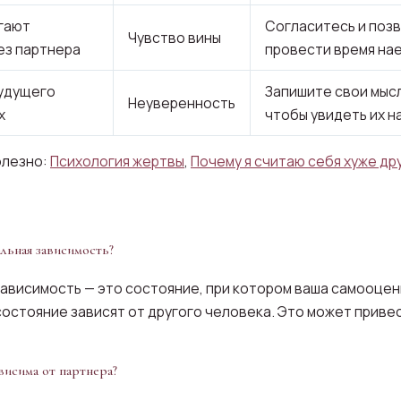
гают
Согласитесь и поз
Чувство вины
ез партнера
провести время на
удущего
Запишите свои мысл
Неуверенность
х
чтобы увидеть их н
олезно:
Психология жертвы
,
Почему я считаю себя хуже др
льная зависимость?
ависимость — это состояние, при котором ваша самооцен
остояние зависят от другого человека. Это может привес
ависима от партнера?