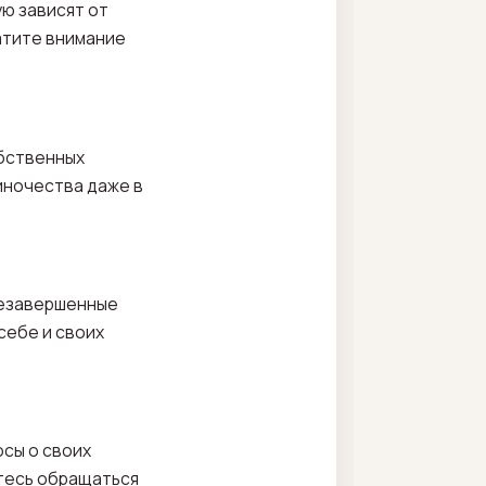
ую зависят от
атите внимание
обственных
иночества даже в
незавершенные
себе и своих
осы о своих
йтесь обращаться