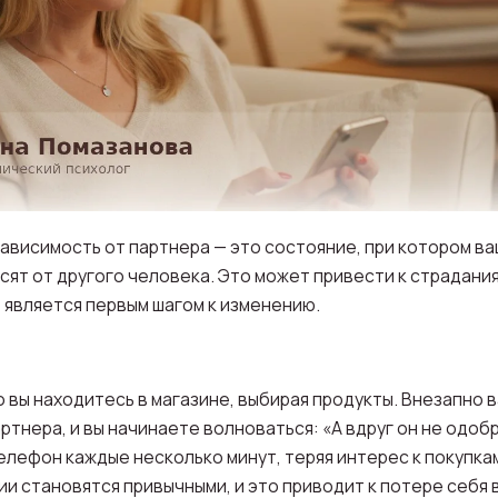
ависимость от партнера — это состояние, при котором ва
ят от другого человека. Это может привести к страдания
 является первым шагом к изменению.
 вы находитесь в магазине, выбирая продукты. Внезапно 
тнера, и вы начинаете волноваться: «А вдруг он не одоб
лефон каждые несколько минут, теряя интерес к покупкам
ии становятся привычными, и это приводит к потере себя 