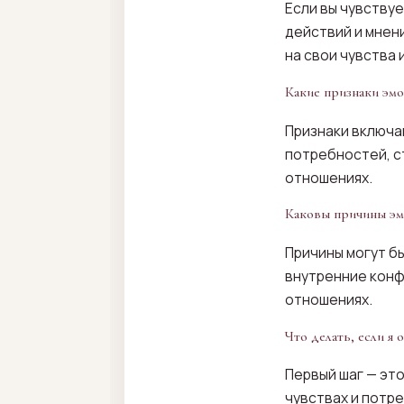
Если вы чувству
действий и мнен
на свои чувства 
Какие признаки эм
Признаки включа
потребностей, с
отношениях.
Каковы причины эм
Причины могут б
внутренние конф
отношениях.
Что делать, если я
Первый шаг — эт
чувствах и потр