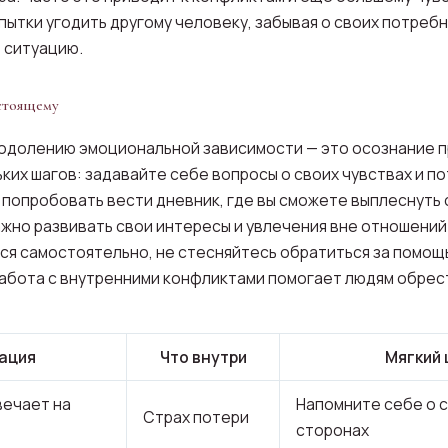
ытки угодить другому человеку, забывая о своих потребн
ь ситуацию.
астоящему
еодолению эмоциональной зависимости — это осознание 
ких шагов: задавайте себе вопросы о своих чувствах и п
 попробовать вести дневник, где вы сможете выплеснуть 
ажно развивать свои интересы и увлечения вне отношений.
ся самостоятельно, не стесняйтесь обратиться за помощь
 работа с внутренними конфликтами помогает людям обрес
ация
Что внутри
Мягкий 
вечает на
Напомните себе о с
Страх потери
сторонах