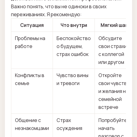
Важно понять, что вы не одиноки в своих
переживаниях. Я рекомендую:
Ситуация
Что внутри
Мягкий шаг
Проблемы на
Беспокойство
Обсудите
работе
о будущем,
свои страхи
страх ошибок
с коллегой
или другом
Конфликты в
Чувство вины
Откройте
семье
и тревоги
свои чувства
и желания на
семейной
встрече
Общение с
Страх
Попробуйте
незнакомцами
осуждения
начать
разговор с