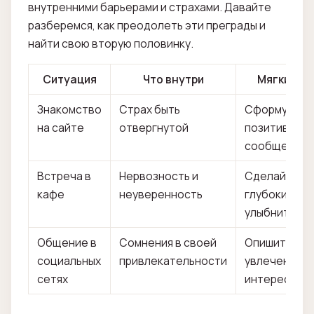
внутренними барьерами и страхами. Давайте
разберемся, как преодолеть эти преграды и
найти свою вторую половинку.
Ситуация
Что внутри
Мягкий ша
Знакомство
Страх быть
Сформулиру
на сайте
отвергнутой
позитивное
сообщение
Встреча в
Нервозность и
Сделайте
кафе
неуверенность
глубокий вдо
улыбнитесь
Общение в
Сомнения в своей
Опишите св
социальных
привлекательности
увлечения и
сетях
интересы