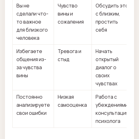
Вы не
Чувство
Обсудить это
сделали что-
вины и
с близким,
то важное
сожаления
простить
для близкого
себя
человека
Избегаете
Тревога и
Начать
общения из-
стыд
открытый
за чувства
диалог о
вины
своих
чувствах
Постоянно
Низкая
Работа с
анализируете
самооценка
убеждениями,
свои ошибки
консультация
психолога