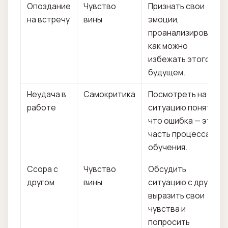
Опоздание
Чувство
Признать свои
на встречу
вины
эмоции,
проанализировать,
как можно
избежать этого в
будущем.
Неудача в
Самокритика
Посмотреть на
работе
ситуацию понять,
что ошибка — это
часть процесса
обучения.
Ссора с
Чувство
Обсудить
другом
вины
ситуацию с другом,
выразить свои
чувства и
попросить