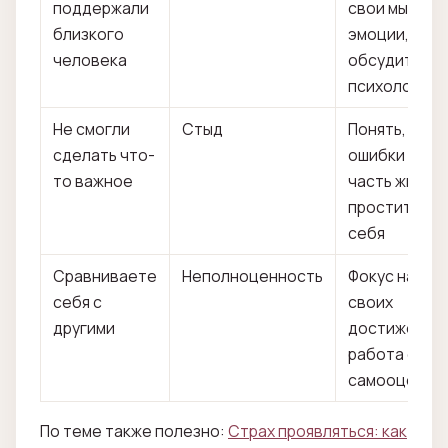
поддержали
свои мысли и
близкого
эмоции,
человека
обсудить с
психологом
Не смогли
Стыд
Понять, что
сделать что-
ошибки —
то важное
часть жизни,
простить
себя
Сравниваете
Неполноценность
Фокус на
себя с
своих
другими
достижениях
работа с
самооценко
По теме также полезно:
Страх проявляться: как