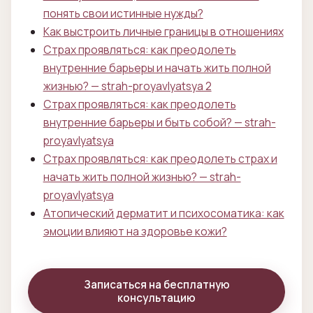
понять свои истинные нужды?
Как выстроить личные границы в отношениях
Страх проявляться: как преодолеть
внутренние барьеры и начать жить полной
жизнью? — strah-proyavlyatsya 2
Страх проявляться: как преодолеть
внутренние барьеры и быть собой? — strah-
proyavlyatsya
Страх проявляться: как преодолеть страх и
начать жить полной жизнью? — strah-
proyavlyatsya
Атопический дерматит и психосоматика: как
эмоции влияют на здоровье кожи?
Записаться на бесплатную
консультацию