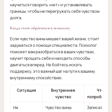
научиться говорить «нет» и устанавливать
границы, чтобы не перегружать себя чувством
долга.
Когда стоит обратиться к психологу
Если чувство вины мешает вашей жизни, стоит
задуматься о помощи специалиста. Психолог
поможет вам разобраться в ваших чувствах,
научит прощать себя и находить способы
двигаться вперед. Не бойтесь искать
поддержку, это важный шаг на пути к вашему
внутреннему спокойствию.
Ситуация
Внутреннее
Что
чувство
попробоват
Не
Чувство вины
Записать