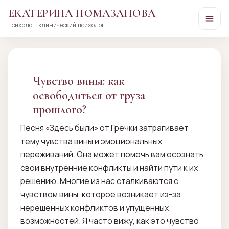
ЕКАТЕРИНА ПОМАЗАНОВА
психолог, клинический психолог
Перейти
к
сути
Чувство вины: как
освободиться от груза
прошлого?
Песня «Здесь были» от Гречки затрагивает
тему чувства вины и эмоциональных
переживаний. Она может помочь вам осознать
свои внутренние конфликты и найти пути к их
решению. Многие из нас сталкиваются с
чувством вины, которое возникает из-за
нерешенных конфликтов и упущенных
возможностей. Я часто вижу, как это чувство