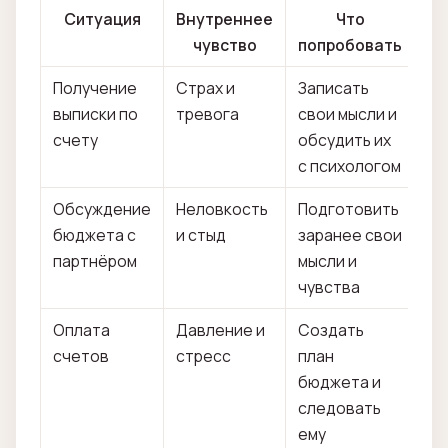
Ситуация
Внутреннее
Что
чувство
попробовать
Получение
Страх и
Записать
выписки по
тревога
свои мысли и
счету
обсудить их
с психологом
Обсуждение
Неловкость
Подготовить
бюджета с
и стыд
заранее свои
партнёром
мысли и
чувства
Оплата
Давление и
Создать
счетов
стресс
план
бюджета и
следовать
ему