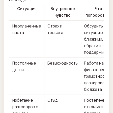
Ситуация
Внутреннее
Что
чувство
попробовать
Неоплаченные
Страх и
Обсудить
счета
тревога
ситуацию с
близкими,
обратиться за
поддержкой
Постоянные
Безысходность
Работа над
долги
финансовой
грамотностью,
планирование
бюджета
Избегание
Стыд
Постепенно
разговоров о
открываться