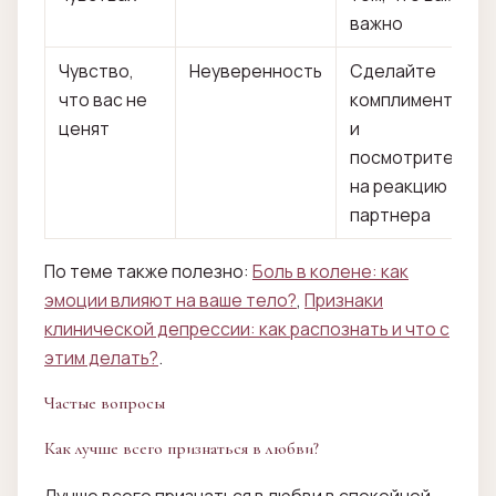
важно
Чувство,
Неуверенность
Сделайте
что вас не
комплимент
ценят
и
посмотрите
на реакцию
партнера
По теме также полезно:
Боль в колене: как
эмоции влияют на ваше тело?
,
Признаки
клинической депрессии: как распознать и что с
этим делать?
.
Частые вопросы
Как лучше всего признаться в любви?
Лучше всего признаться в любви в спокойной