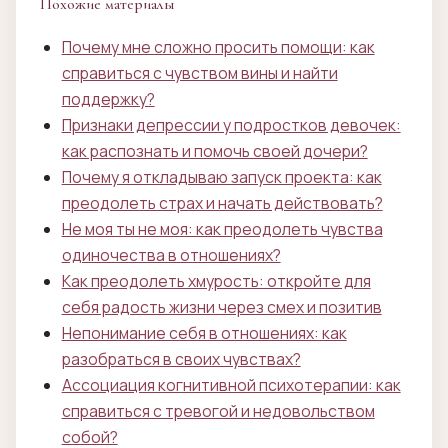
Похожие материалы
Почему мне сложно просить помощи: как
справиться с чувством вины и найти
поддержку?
Признаки депрессии у подростков девочек:
как распознать и помочь своей дочери?
Почему я откладываю запуск проекта: как
преодолеть страх и начать действовать?
Не моя ты не моя: как преодолеть чувства
одиночества в отношениях?
Как преодолеть хмурость: откройте для
себя радость жизни через смех и позитив
Непонимание себя в отношениях: как
разобраться в своих чувствах?
Ассоциация когнитивной психотерапии: как
справиться с тревогой и недовольством
собой?