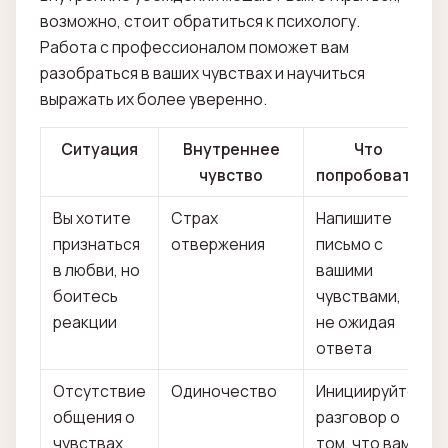
возможно, стоит обратиться к психологу.
Работа с профессионалом поможет вам
разобраться в ваших чувствах и научиться
выражать их более уверенно.
Ситуация
Внутреннее
Что
чувство
попробовать
Вы хотите
Страх
Напишите
признаться
отвержения
письмо с
в любви, но
вашими
боитесь
чувствами,
реакции
не ожидая
ответа
Отсутствие
Одиночество
Инициируйте
общения о
разговор о
чувствах
том, что вам