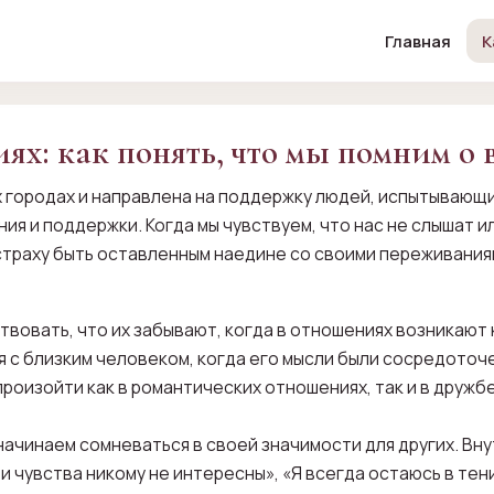
Главная
К
ях: как понять, что мы помним о
х городах и направлена на поддержку людей, испытывающи
я и поддержки. Когда мы чувствуем, что нас не слышат и
страху быть оставленным наедине со своими переживания
ствовать, что их забывают, когда в отношениях возникают
 с близким человеком, когда его мысли были сосредоточе
произойти как в романтических отношениях, так и в дружбе
начинаем сомневаться в своей значимости для других. Вн
Мои чувства никому не интересны», «Я всегда остаюсь в те