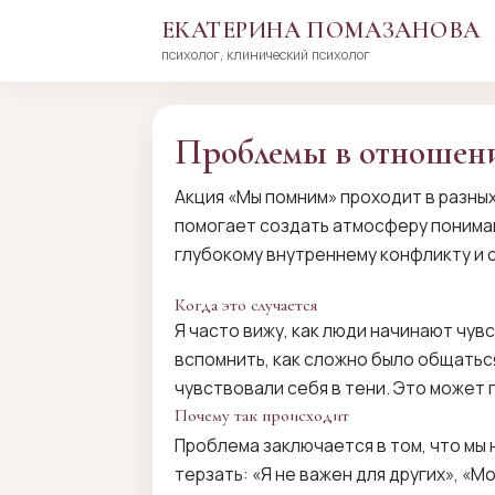
ЕКАТЕРИНА ПОМАЗАНОВА
психолог, клинический психолог
Перейти
к
сути
Проблемы в отношени
Акция «Мы помним» проходит в разны
помогает создать атмосферу понимани
глубокому внутреннему конфликту и 
Когда это случается
Я часто вижу, как люди начинают чув
вспомнить, как сложно было общаться
чувствовали себя в тени. Это может 
Почему так происходит
Проблема заключается в том, что мы 
терзать: «Я не важен для других», «