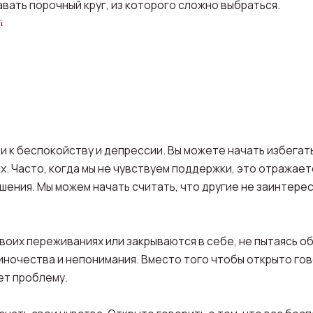
вать порочный круг, из которого сложно выбраться.
й
и к беспокойству и депрессии. Вы можете начать избегат
х. Часто, когда мы не чувствуем поддержки, это отражае
ния. Мы можем начать считать, что другие не заинтересо
воих переживаниях или закрываются в себе, не пытаясь о
иночества и непонимания. Вместо того чтобы открыто гов
яет проблему.