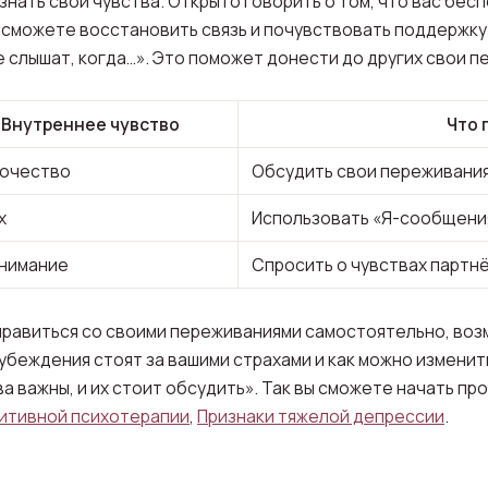
знать свои чувства. Открыто говорить о том, что вас бес
ы сможете восстановить связь и почувствовать поддержку
е слышат, когда…». Это поможет донести до других свои 
Внутреннее чувство
Что 
очество
Обсудить свои переживания
х
Использовать «Я-сообщени
нимание
Спросить о чувствах партн
правиться со своими переживаниями самостоятельно, возм
убеждения стоят за вашими страхами и как можно изменить
а важны, и их стоит обсудить». Так вы сможете начать пр
нитивной психотерапии
,
Признаки тяжелой депрессии
.