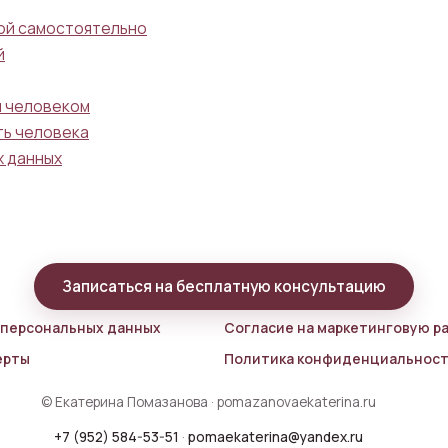
гой самостоятельно
й
м человеком
ть человека
х данных
Записаться на бесплатную консультацию
 персональных данных
Согласие на маркетинговую р
ерты
Политика конфиденциальнос
© Екатерина Помазанова · pomazanovaekaterina.ru
+7 (952) 584-53-51
·
pomaekaterina@yandex.ru