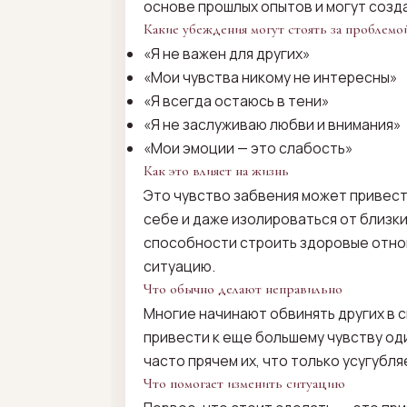
основе прошлых опытов и могут созда
Какие убеждения могут стоять за проблемо
«Я не важен для других»
«Мои чувства никому не интересны»
«Я всегда остаюсь в тени»
«Я не заслуживаю любви и внимания»
«Мои эмоции — это слабость»
Как это влияет на жизнь
Это чувство забвения может привест
себе и даже изолироваться от близки
способности строить здоровые отноше
ситуацию.
Что обычно делают неправильно
Многие начинают обвинять других в с
привести к еще большему чувству од
часто прячем их, что только усугубл
Что помогает изменить ситуацию