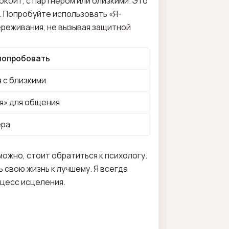
покоит, с партнёром или близкими. Это
. Попробуйте использовать «Я-
переживания, не вызывая защитной
попробовать
 с близкими
я» для общения
ёра
ожно, стоит обратиться к психологу.
 свою жизнь к лучшему. Я всегда
оцесс исцеления.