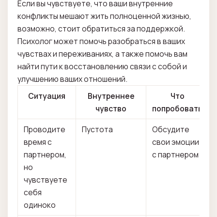
Если вы чувствуете, что ваши внутренние
конфликты мешают жить полноценной жизнью,
возможно, стоит обратиться за поддержкой.
Психолог может помочь разобраться в ваших
чувствах и переживаниях, а также помочь вам
найти пути к восстановлению связи с собой и
улучшению ваших отношений.
Ситуация
Внутреннее
Что
чувство
попробовать
Проводите
Пустота
Обсудите
время с
свои эмоции
партнером,
с партнером
но
чувствуете
себя
одиноко