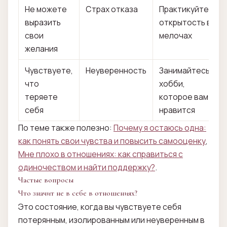
Не можете
Страх отказа
Практикуйте
выразить
открытость в
свои
мелочах
желания
Чувствуете,
Неуверенность
Занимайтесь
что
хобби,
теряете
которое вам
себя
нравится
По теме также полезно:
Почему я остаюсь одна:
как понять свои чувства и повысить самооценку
,
Мне плохо в отношениях: как справиться с
одиночеством и найти поддержку?
.
Частые вопросы
Что значит не в себе в отношениях?
Это состояние, когда вы чувствуете себя
потерянным, изолированным или неуверенным в