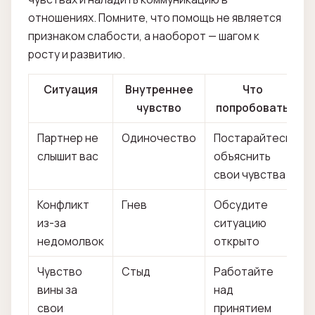
отношениях. Помните, что помощь не является
признаком слабости, а наоборот — шагом к
росту и развитию.
Ситуация
Внутреннее
Что
чувство
попробовать
Партнер не
Одиночество
Постарайтесь
слышит вас
объяснить
свои чувства
Конфликт
Гнев
Обсудите
из-за
ситуацию
недомолвок
открыто
Чувство
Стыд
Работайте
вины за
над
свои
принятием