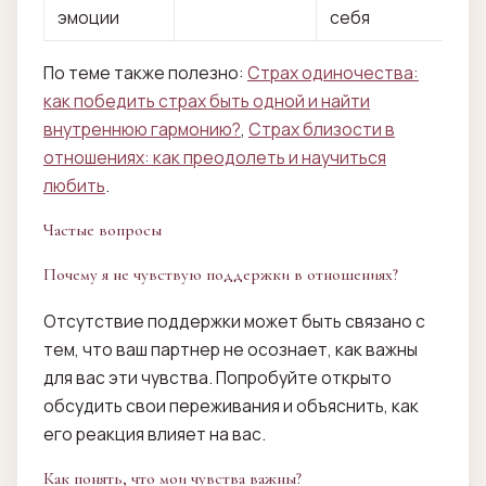
эмоции
себя
По теме также полезно:
Страх одиночества:
как победить страх быть одной и найти
внутреннюю гармонию?
,
Страх близости в
отношениях: как преодолеть и научиться
любить
.
Частые вопросы
Почему я не чувствую поддержки в отношениях?
Отсутствие поддержки может быть связано с
тем, что ваш партнер не осознает, как важны
для вас эти чувства. Попробуйте открыто
обсудить свои переживания и объяснить, как
его реакция влияет на вас.
Как понять, что мои чувства важны?