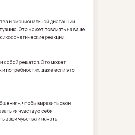
ства и эмоциональной дистанции
итуацию. Это может повлиять на ваше
 психосоматические реакции.
ми собой решатся. Это может
 и потребностях, даже если это
общения», чтобы выразить свои
азать «я чувствую себя
ть ваши чувства и начать