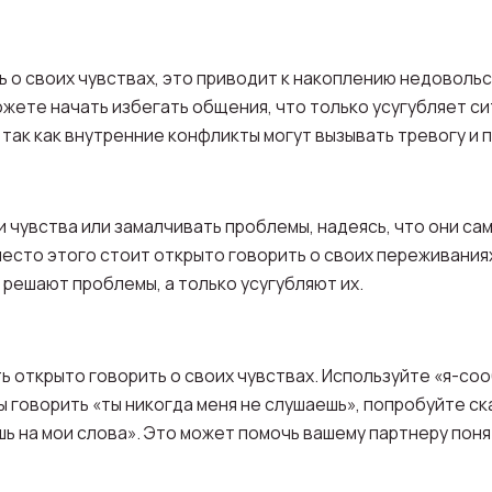
ь о своих чувствах, это приводит к накоплению недоволь
ожете начать избегать общения, что только усугубляет с
так как внутренние конфликты могут вызывать тревогу и
 чувства или замалчивать проблемы, надеясь, что они са
есто этого стоит открыто говорить о своих переживаниях
 решают проблемы, а только усугубляют их.
ь открыто говорить о своих чувствах. Используйте «я-со
ы говорить «ты никогда меня не слушаешь», попробуйте ск
шь на мои слова». Это может помочь вашему партнеру поня