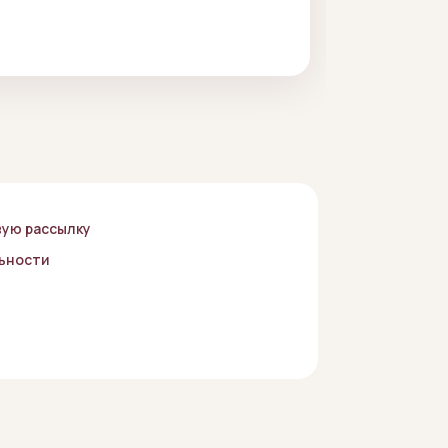
вую рассылку
ьности