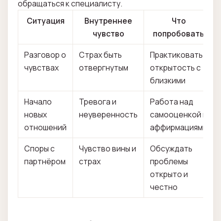
обращаться к специалисту.
Ситуация
Внутреннее
Что
чувство
попробовать
Разговор о
Страх быть
Практиковать
чувствах
отвергнутым
открытость с
близкими
Начало
Тревога и
Работа над
новых
неуверенность
самооценкой и
отношений
аффирмациями
Споры с
Чувство вины и
Обсуждать
партнёром
страх
проблемы
открыто и
честно