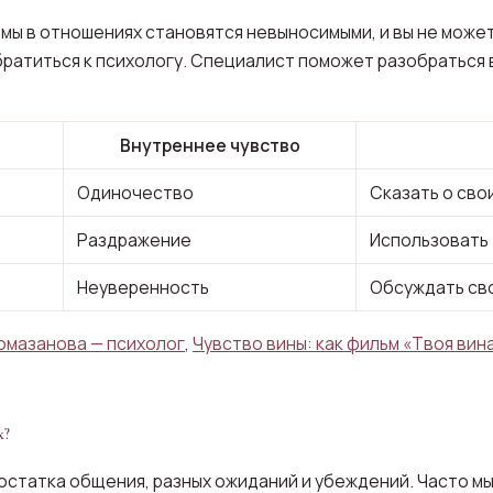
емы в отношениях становятся невыносимыми, и вы не может
ратиться к психологу. Специалист поможет разобраться в
Внутреннее чувство
Одиночество
Сказать о сво
Раздражение
Использовать 
Неуверенность
Обсуждать св
омазанова — психолог
,
Чувство вины: как фильм «Твоя вин
х?
остатка общения, разных ожиданий и убеждений. Часто мы