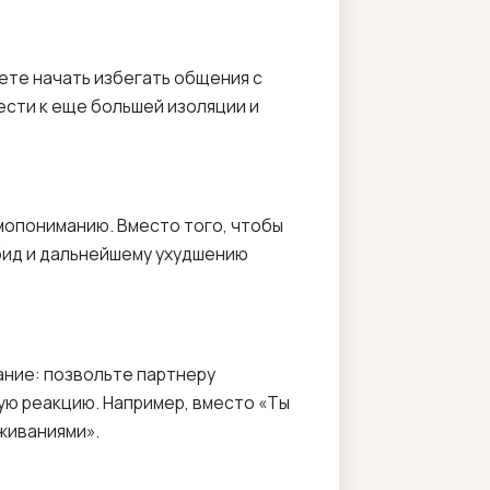
ете начать избегать общения с
вести к еще большей изоляции и
имопониманию. Вместо того, чтобы
обид и дальнейшему ухудшению
ание: позвольте партнеру
ную реакцию. Например, вместо «Ты
еживаниями».