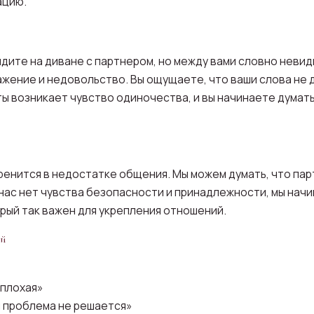
ацию.
идите на диване с партнером, но между вами словно невид
жение и недовольство. Вы ощущаете, что ваши слова не 
ты возникает чувство одиночества, и вы начинаете думат
енится в недостатке общения. Мы можем думать, что пар
у нас нет чувства безопасности и принадлежности, мы нач
орый так важен для укрепления отношений.
ой
 плохая»
я проблема не решается»