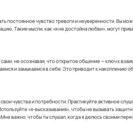
ть постоянное чувство тревоги и неуверенности. Вы мож
ацию. Такие мысли, как «я не достойна любви», могут при
сами, не осознавая, что открытое общение — ключ к вза
аемся и замыкаемся в себе. Это приводит к накоплению 
свои чувства и потребности. Практикуйте активное слуш
 Используйте «я-высказывания», чтобы не вызывать защит
«Мне важно, чтобы ты слушал, когда я делюсь своими пер