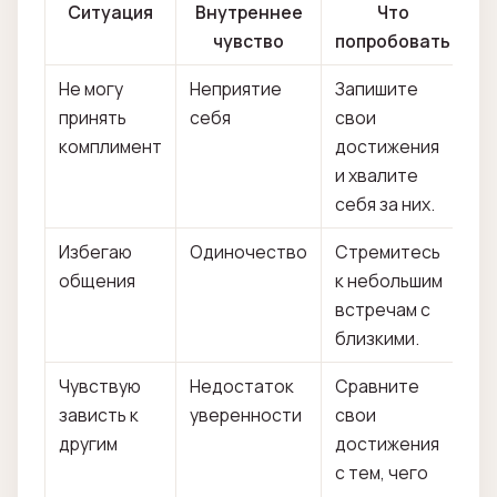
Ситуация
Внутреннее
Что
чувство
попробовать
Не могу
Неприятие
Запишите
принять
себя
свои
комплимент
достижения
и хвалите
себя за них.
Избегаю
Одиночество
Стремитесь
общения
к небольшим
встречам с
близкими.
Чувствую
Недостаток
Сравните
зависть к
уверенности
свои
другим
достижения
с тем, чего