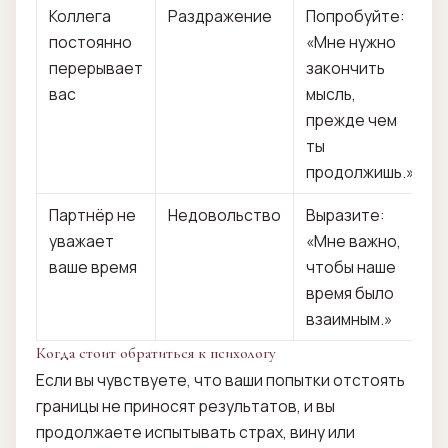
Коллега
Раздражение
Попробуйте:
постоянно
«Мне нужно
перерывает
закончить
вас
мысль,
прежде чем
ты
продолжишь.»
Партнёр не
Недовольство
Выразите:
уважает
«Мне важно,
ваше время
чтобы наше
время было
взаимным.»
Когда стоит обратиться к психологу
Если вы чувствуете, что ваши попытки отстоять
границы не приносят результатов, и вы
продолжаете испытывать страх, вину или