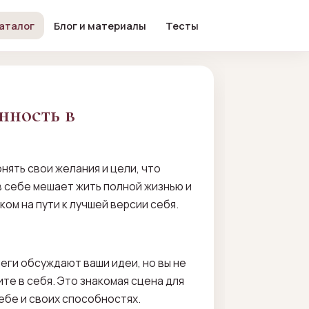
аталог
Блог и материалы
Тесты
нность в
нять свои желания и цели, что
в себе мешает жить полной жизнью и
ом на пути к лучшей версии себя.
еги обсуждают ваши идеи, но вы не
те в себя. Это знакомая сцена для
ебе и своих способностях.