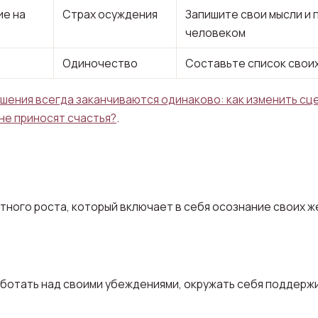
ие на
Страх осуждения
Запишите свои мысли и 
человеком
Одиночество
Составьте список своих
шения всегда заканчиваются одинаково: как изменить сц
 не приносят счастья?
.
ного роста, который включает в себя осознание своих ж
ботать над своими убеждениями, окружать себя поддерж