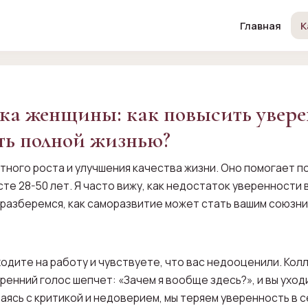
Главная
К
ка женщины: как повысить увере
ть полной жизнью?
ного роста и улучшения качества жизни. Оно помогает по
те 28-50 лет. Я часто вижу, как недостаток уверенности 
разберемся, как саморазвитие может стать вашим союзник
одите на работу и чувствуете, что вас недооценили. Колл
енний голос шепчет: «Зачем я вообще здесь?», и вы уходи
аясь с критикой и недоверием, мы теряем уверенность в с