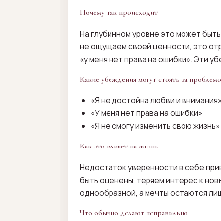
Почему так происходит
На глубинном уровне это может быть
не ощущаем своей ценности, это отр
«у меня нет права на ошибки». Эти 
Какие убеждения могут стоять за проблем
«Я не достойна любви и внимания
«У меня нет права на ошибки»
«Я не смогу изменить свою жизнь»
Как это влияет на жизнь
Недостаток уверенности в себе прив
быть оценены, теряем интерес к нов
однообразной, а мечты остаются ли
Что обычно делают неправильно