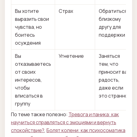
Вы хотите
Страх
Обратиться к
выразить свои
близкому
чувства, но
другу для
боитесь
поддержки
осуждения
Вы
Угнетение
Заняться
отказываетесь
тем, что
от своих
приносит вам
интересов,
радость,
чтобы
даже если
вписаться в
это странно
группу
По теме также полезно:
Тревога и паника: как
научиться справляться с эмоциями и вернуть
спокойствие?
,
Болят колени: как психосоматика