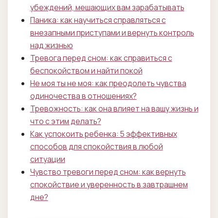
убеждений, мешающих вам зарабатывать
Паника: как научиться справляться с
внезапными приступами и вернуть контроль
над жизнью
Тревога перед сном: как справиться с
беспокойством и найти покой
Не моя ты не моя: как преодолеть чувства
одиночества в отношениях?
Тревожность: как она влияет на вашу жизнь и
что с этим делать?
Как успокоить ребенка: 5 эффективных
способов для спокойствия в любой
ситуации
Чувство тревоги перед сном: как вернуть
спокойствие и уверенность в завтрашнем
дне?