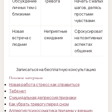
Обсуждение
Тревога
Начать с малых
личных тем с
шагов, делясь
близкими
простыми
чувствами.
Новая
Неприятные
Сфокусироваться
встреча с
ожидания
на позитивных
людьми
аспектах
общения.
Записаться на бесплатную консультацию
Похожие материалы
Новая работа стресс как справиться
Тебя нет
Суицидальная депрессия признаки
Как убрать тревогу перед сном
Аллергия психосоматика причины у женщин