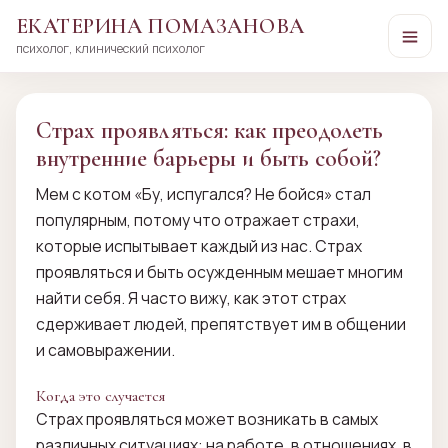
ЕКАТЕРИНА ПОМАЗАНОВА
психолог, клинический психолог
Перейти
к
сути
Страх проявляться: как преодолеть
внутренние барьеры и быть собой?
Мем с котом «Бу, испугался? Не бойся» стал
популярным, потому что отражает страхи,
которые испытывает каждый из нас. Страх
проявляться и быть осужденным мешает многим
найти себя. Я часто вижу, как этот страх
сдерживает людей, препятствует им в общении
и самовыражении.
Когда это случается
Страх проявляться может возникать в самых
различных ситуациях: на работе, в отношениях, в