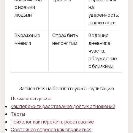
с новыми
на
людьми
уверенность,
открытость
Выражение
Страх быть
Ведение
мнения
непонятым
дневника
чувств,
обсуждение
с близкими
Записаться на бесплатную консультацию
Похожие материалы
Как пережить расставание долгих отношений
Тесты
Психолог как пережить расставание
Состояние стресса как справиться