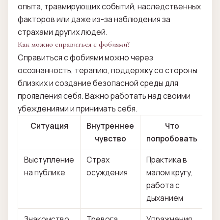
опыта, травмирующих событий, наследственных
факторов или даже из-за наблюдения за
страхами других людей.
Как можно справиться с фобиями?
Справиться с фобиями можно через
осознанность, терапию, поддержку со стороны
близких и создание безопасной среды для
проявления себя. Важно работать над своими
убеждениями и принимать себя.
Ситуация
Внутреннее
Что
чувство
попробовать
Выступление
Страх
Практика в
на публике
осуждения
малом кругу,
работа с
дыханием
Знакомство
Тревога
Упражнения