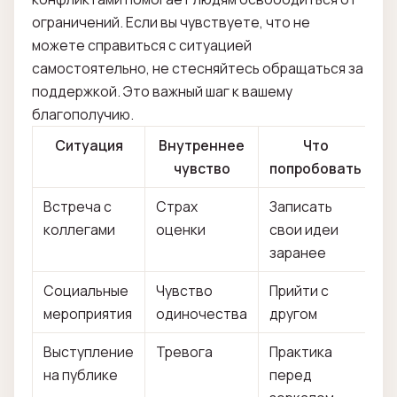
ограничений. Если вы чувствуете, что не
можете справиться с ситуацией
самостоятельно, не стесняйтесь обращаться за
поддержкой. Это важный шаг к вашему
благополучию.
Ситуация
Внутреннее
Что
чувство
попробовать
Встреча с
Страх
Записать
коллегами
оценки
свои идеи
заранее
Социальные
Чувство
Прийти с
мероприятия
одиночества
другом
Выступление
Тревога
Практика
на публике
перед