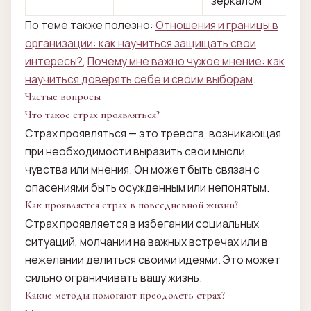
зеркалом
По теме также полезно:
Отношения и границы в
организации: как научиться защищать свои
интересы?
,
Почему мне важно чужое мнение: как
научиться доверять себе и своим выборам
.
Частые вопросы
Что такое страх проявляться?
Страх проявляться — это тревога, возникающая
при необходимости выразить свои мысли,
чувства или мнения. Он может быть связан с
опасениями быть осужденным или непонятым.
Как проявляется страх в повседневной жизни?
Страх проявляется в избегании социальных
ситуаций, молчании на важных встречах или в
нежелании делиться своими идеями. Это может
сильно ограничивать вашу жизнь.
Какие методы помогают преодолеть страх?