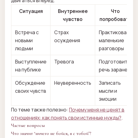
двигаться вперед.
Ситуация
Внутреннее
Что
чувство
попробовать
Встреча с
Страх
Практиковать
новыми
осуждения
маленькие
людьми
разговоры
Выступление
Тревога
Подготовить
на публике
речь заранее
Обсуждение
Неуверенность
Записать
своих чувств
мысли и
эмоции
По теме также полезно:
Почему меня не ценят в
отношениях: как понять свои истинные нужды?
.
Частые вопросы
Что значит ‘ничего не бойся, я с тобой’?