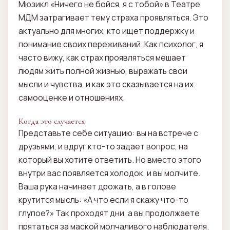
Мюзикл «Ничего не бойся, я с тобой» в Театре
МДМ затрагивает тему страха проявляться. Это
актуально для многих, кто ищет поддержку и
понимание своих переживаний. Как психолог, я
часто вижу, как страх проявляться мешает
людям жить полной жизнью, выражать свои
мысли и чувства, и как это сказывается на их
самооценке и отношениях.
Когда это случается
Представьте себе ситуацию: вы на встрече с
друзьями, и вдруг кто-то задает вопрос, на
который вы хотите ответить. Но вместо этого
внутри вас появляется холодок, и вы молчите.
Ваша рука начинает дрожать, а в голове
крутится мысль: «А что если я скажу что-то
глупое?» Так проходят дни, а вы продолжаете
прятаться за маской молчаливого наблюдателя.