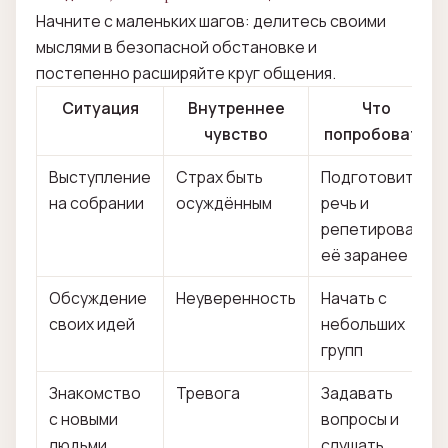
Начните с маленьких шагов: делитесь своими
мыслями в безопасной обстановке и
постепенно расширяйте круг общения.
Ситуация
Внутреннее
Что
чувство
попробовать
Выступление
Страх быть
Подготовить
на собрании
осуждённым
речь и
репетировать
её заранее
Обсуждение
Неуверенность
Начать с
своих идей
небольших
групп
Знакомство
Тревога
Задавать
с новыми
вопросы и
людьми
слушать