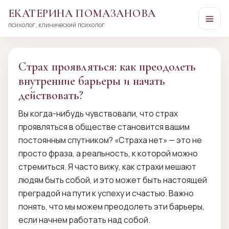
ЕКАТЕРИНА ПОМАЗАНОВА
психолог, клинический психолог
Перейти
к
сути
Страх проявляться: как преодолеть
внутренние барьеры и начать
действовать?
Вы когда-нибудь чувствовали, что страх
проявляться в обществе становится вашим
постоянным спутником? «Страха нет» — это не
просто фраза, а реальность, к которой можно
стремиться. Я часто вижу, как страхи мешают
людям быть собой, и это может быть настоящей
преградой на пути к успеху и счастью. Важно
понять, что мы можем преодолеть эти барьеры,
если начнем работать над собой.