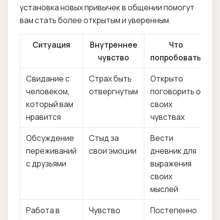
установка новых привычек в общении помогут
вам стать более открытым и уверенным.
Ситуация
Внутреннее
Что
чувство
попробовать
Свидание с
Страх быть
Открыто
человеком,
отвергнутым
поговорить о
который вам
своих
нравится
чувствах
Обсуждение
Стыд за
Вести
переживаний
свои эмоции
дневник для
с друзьями
выражения
своих
мыслей
Работа в
Чувство
Постепенно