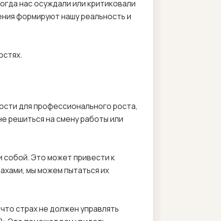
когда нас осуждали или критиковали
дения формируют нашу реальность и
остях.
ости для профессионального роста,
не решиться на смену работы или
и собой. Это может привести к
ахами, мы можем пытаться их
, что страх не должен управлять