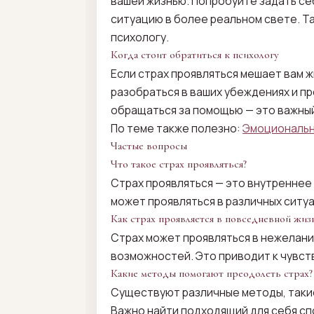
вашей жизнью. Попробуйте задать себ
ситуацию в более реальном свете. Т
психологу.
Когда стоит обратиться к психологу
Если страх проявляться мешает вам 
разобраться в ваших убеждениях и п
обращаться за помощью — это важный
По теме также полезно:
Эмоциональн
Частые вопросы
Что такое страх проявляться?
Страх проявляться — это внутреннее
может проявляться в различных ситуа
Как страх проявляется в повседневной жиз
Страх может проявляться в нежелани
возможностей. Это приводит к чувст
Какие методы помогают преодолеть страх?
Существуют различные методы, такие
Важно найти подходящий для себя сп