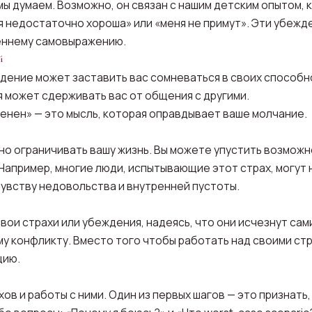
 мы думаем. Возможно, он связан с нашим детским опытом, 
«я недостаточно хороша» или «меня не примут». Эти убеж
реннему самовыражению.
й
дение может заставить вас сомневаться в своих способн
я может сдерживать вас от общения с другими.
енен» — это мысль, которая оправдывает ваше молчание.
о ограничивать вашу жизнь. Вы можете упустить возможн
Например, многие люди, испытывающие этот страх, могут 
чувству недовольства и внутренней пустоты.
ои страхи или убеждения, надеясь, что они исчезнут сам
у конфликту. Вместо того чтобы работать над своими стр
цию.
ов и работы с ними. Один из первых шагов — это признать