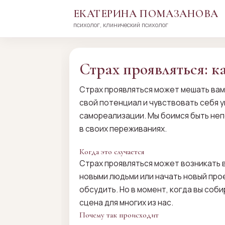
ЕКАТЕРИНА ПОМАЗАНОВА
психолог, клинический психолог
Перейти
к
сути
Страх проявляться: к
Страх проявляться может мешать вам 
свой потенциал и чувствовать себя у
самореализации. Мы боимся быть непо
в своих переживаниях.
Когда это случается
Страх проявляться может возникать в
новыми людьми или начать новый проек
обсудить. Но в момент, когда вы соб
сцена для многих из нас.
Почему так происходит