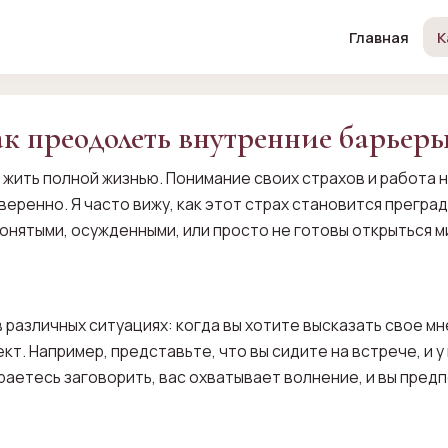
Главная
К
ак преодолеть внутренние барьеры
жить полной жизнью. Понимание своих страхов и работа н
веренно. Я часто вижу, как этот страх становится прегра
нятыми, осужденными, или просто не готовы открыться ми
 различных ситуациях: когда вы хотите высказать свое мн
т. Например, представьте, что вы сидите на встрече, и у
ираетесь заговорить, вас охватывает волнение, и вы пред