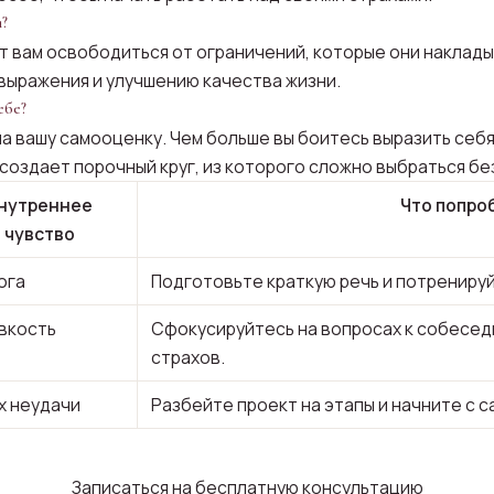
?
 вам освободиться от ограничений, которые они накладыв
выражения и улучшению качества жизни.
ебе?
а вашу самооценку. Чем больше вы боитесь выразить себя
создает порочный круг, из которого сложно выбраться бе
нутреннее
Что попро
чувство
ога
Подготовьте краткую речь и потрениру
вкость
Сфокусируйтесь на вопросах к собеседн
страхов.
х неудачи
Разбейте проект на этапы и начните с с
Записаться на бесплатную консультацию