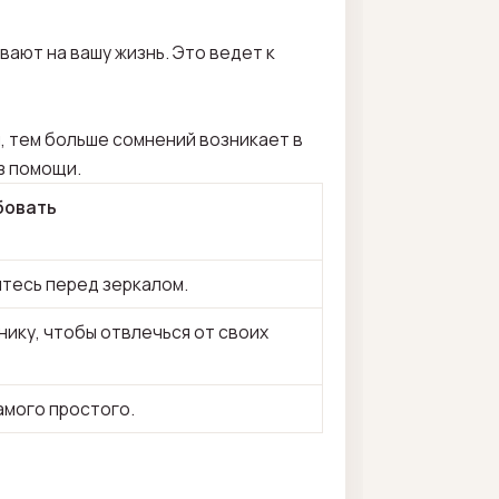
ают на вашу жизнь. Это ведет к
, тем больше сомнений возникает в
з помощи.
бовать
йтесь перед зеркалом.
ику, чтобы отвлечься от своих
амого простого.