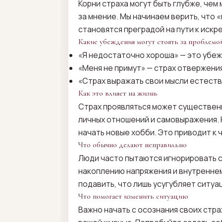
Корни страха могут быть глубже, чем
за мнение. Мы начинаем верить, что 
становятся преградой на пути к иск
Какие убеждения могут стоять за проблемо
«Я недостаточно хороша» — это убеж
«Меня не примут» — страх отвержени
«Страх выражать свои мысли естеств
Как это влияет на жизнь
Страх проявляться может существенн
личных отношений и самовыражения. 
начать новые хобби. Это приводит к 
Что обычно делают неправильно
Люди часто пытаются игнорировать св
накоплению напряжения и внутреннем
подавить, что лишь усугубляет ситуа
Что помогает изменить ситуацию
Важно начать с осознания своих страх