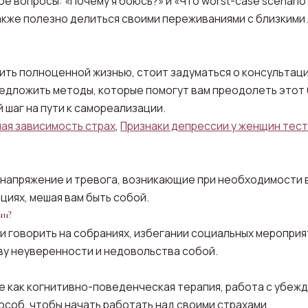
е вопросы: «Почему я боюсь?» и «Что worst-case scenari
акже полезно делиться своими переживаниями с близкими
жить полноценной жизнью, стоит задуматься о консультац
редложить методы, которые помогут вам преодолеть этот 
 шаг на пути к самореализации.
ая зависимость страх
,
Признаки депрессии у женщин тест
 напряжение и тревога, возникающие при необходимости в
циях, мешая вам быть собой.
ни?
и говорить на собраниях, избегании социальных мероприя
ву неуверенности и недовольства собой.
 как когнитивно-поведенческая терапия, работа с убежде
особ, чтобы начать работать над своими страхами.