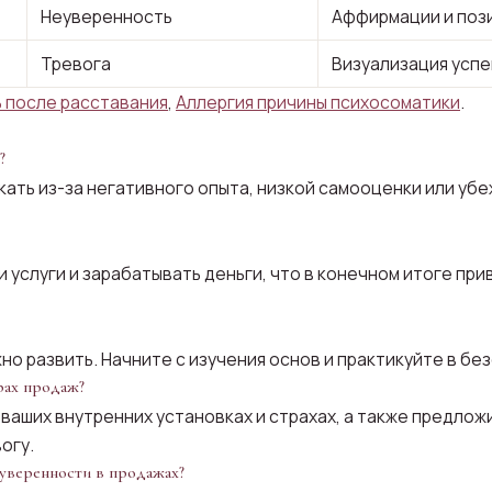
Неуверенность
Аффирмации и поз
Тревога
Визуализация усп
 после расставания
,
Аллергия причины психосоматики
.
?
ать из-за негативного опыта, низкой самооценки или убе
 услуги и зарабатывать деньги, что в конечном итоге пр
но развить. Начните с изучения основ и практикуйте в бе
рах продаж?
ваших внутренних установках и страхах, а также предлож
огу.
уверенности в продажах?