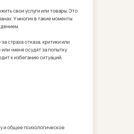
жить свои услуги или товары. Это
анах. У многих в такие моменты
ждением.
за страха отказа, критики или
 или «меня осудят за попытку
одит к избеганию ситуаций,
ку и общее психологическое