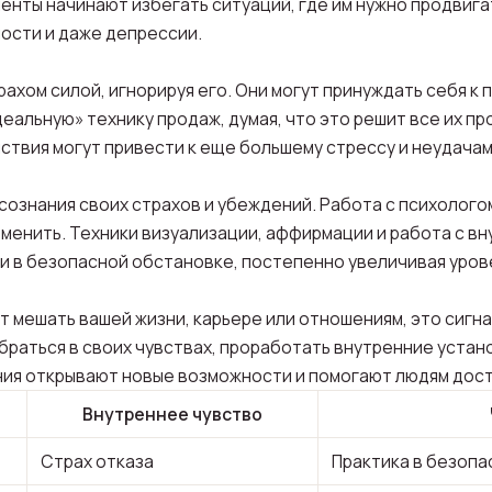
лиенты начинают избегать ситуаций, где им нужно продвига
ости и даже депрессии.
ахом силой, игнорируя его. Они могут принуждать себя к 
еальную» технику продаж, думая, что это решит все их пр
ствия могут привести к еще большему стрессу и неудачам
осознания своих страхов и убеждений. Работа с психолого
изменить. Техники визуализации, аффирмации и работа с в
и в безопасной обстановке, постепенно увеличивая уров
 мешать вашей жизни, карьере или отношениям, это сигнал
браться в своих чувствах, проработать внутренние устан
ения открывают новые возможности и помогают людям дост
Внутреннее чувство
Страх отказа
Практика в безопа