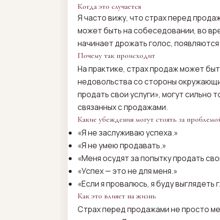
Когда это случается
Я часто вижу, что страх перед прода
может быть на собеседовании, во вре
начинает дрожать голос, появляются 
Почему так происходит
На практике, страх продаж может быт
недовольства со стороны окружающих.
продать свои услуги», могут сильно 
связанных с продажами.
Какие убеждения могут стоять за проблемо
«Я не заслуживаю успеха.»
«Я не умею продавать.»
«Меня осудят за попытку продать сво
«Успех — это не для меня.»
«Если я провалюсь, я буду выглядеть г
Как это влияет на жизнь
Страх перед продажами не просто ме