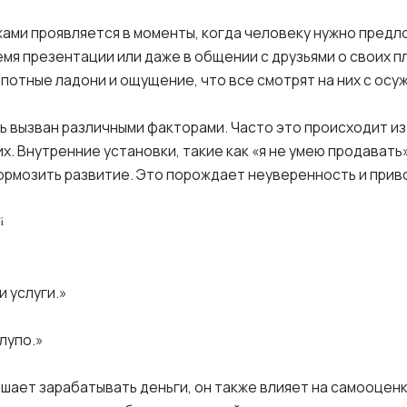
жами проявляется в моменты, когда человеку нужно предло
мя презентации или даже в общении с друзьями о своих пл
потные ладони и ощущение, что все смотрят на них с осу
ь вызван различными факторами. Часто это происходит из-
 Внутренние установки, такие как «я не умею продавать»
тормозить развитие. Это порождает неуверенность и прив
й
и услуги.»
лупо.»
шает зарабатывать деньги, он также влияет на самооцен