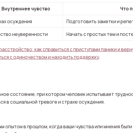
Внутреннее чувство
Что 
рах осуждения
Подготовить заметки и репе
вство неуверенности
Начать с простых тем и пост
расстройство: как справиться с приступами паники и вер
ться с одиночеством и находить поддержку
.
ьное состояние, при котором человек испытывает трудно
ься в социальной тревоге и страхе осуждения.
ым опытом в прошлом, когда ваши чувства или мнения были