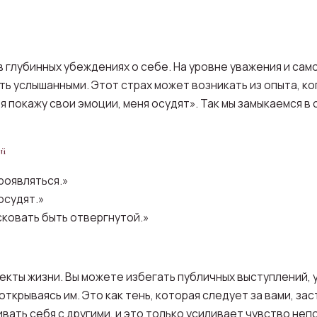
в глубинных убеждениях о себе. На уровне уважения и са
ть услышанными. Этот страх может возникать из опыта, ко
 я покажу свои эмоции, меня осудят». Так мы замыкаемся 
ой
роявляться.»
осудят.»
сковать быть отвергнутой.»
пекты жизни. Вы можете избегать публичных выступлений,
 открываясь им. Это как тень, которая следует за вами, за
вать себя с другими, и это только усиливает чувство не