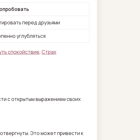
попробовать
тировать перед друзьями
епенно углубляться
нуть спокойствие
,
Страх
сти с открытым выражением своих
 отвергнуты. Это может привести к