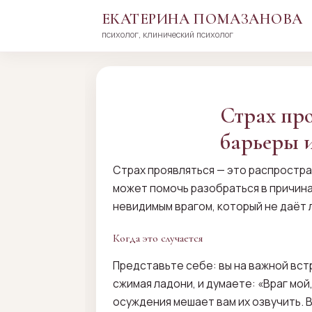
ЕКАТЕРИНА ПОМАЗАНОВА
психолог, клинический психолог
Перейти
к
сути
Страх про
барьеры и
Страх проявляться — это распростра
может помочь разобраться в причинах
невидимым врагом, который не даёт 
Когда это случается
Представьте себе: вы на важной встр
сжимая ладони, и думаете: «Враг мой,
осуждения мешает вам их озвучить. В