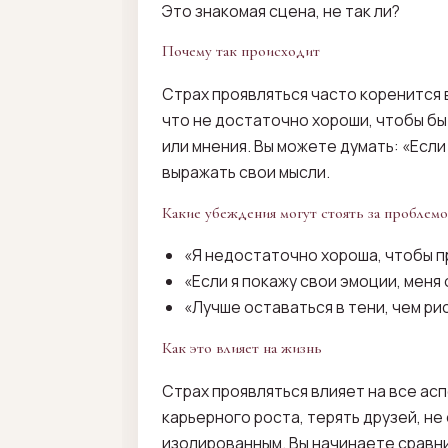
Это знакомая сцена, не так ли?
Почему так происходит
Страх проявляться часто коренится 
что не достаточно хороши, чтобы бы
или мнения. Вы можете думать: «Если
выражать свои мысли.
Какие убеждения могут стоять за проблем
«Я недостаточно хороша, чтобы п
«Если я покажу свои эмоции, меня 
«Лучше оставаться в тени, чем ри
Как это влияет на жизнь
Страх проявляться влияет на все ас
карьерного роста, терять друзей, не
изолированным. Вы начинаете сравни