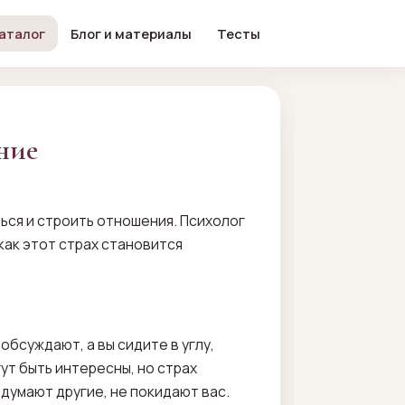
аталог
Блог и материалы
Тесты
ние
ься и строить отношения. Психолог
 как этот страх становится
обсуждают, а вы сидите в углу,
гут быть интересны, но страх
одумают другие, не покидают вас.