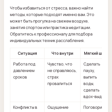
Чтобы избавиться от стресса, важно найти
методы, которые подходят именно вам. Это
может быть прогулка на свежем воздухе,
занятия спортом или практика медитации.
Обратитесь к профессионалу для подбора
индивидуальных техник расслабления.
Ситуация
Что внутри
Мягкий шаг
Работа под
Чувство, что
Сделать
давлением
не справляюсь,
паузу,
сроков
страх
выпить
провалиться
воды,
сделать
вдох-выдох
Конфликты в
Ощущение
Поговорить