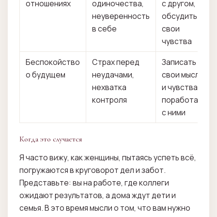
отношениях
одиночества,
с другом,
неуверенность
обсудить
в себе
свои
чувства
Беспокойство
Страх перед
Записать
о будущем
неудачами,
свои мысли
нехватка
и чувства,
контроля
поработать
с ними
Когда это случается
Я часто вижу, как женщины, пытаясь успеть всё,
погружаются в круговорот дел и забот.
Представьте: вы на работе, где коллеги
ожидают результатов, а дома ждут дети и
семья. В это время мысли о том, что вам нужно