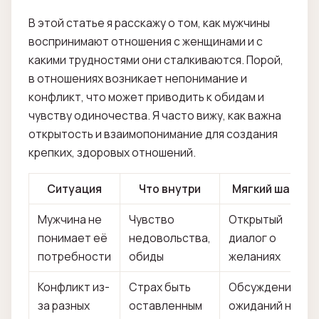
В этой статье я расскажу о том, как мужчины
воспринимают отношения с женщинами и с
какими трудностями они сталкиваются. Порой,
в отношениях возникает непонимание и
конфликт, что может приводить к обидам и
чувству одиночества. Я часто вижу, как важна
открытость и взаимопонимание для создания
крепких, здоровых отношений.
Ситуация
Что внутри
Мягкий шаг
Мужчина не
Чувство
Открытый
понимает её
недовольства,
диалог о
потребности
обиды
желаниях
Конфликт из-
Страх быть
Обсуждение
за разных
оставленным
ожиданий на