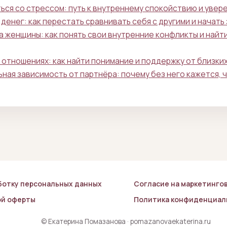
ться со стрессом: путь к внутреннему спокойствию и увер
денег: как перестать сравнивать себя с другими и начать
 женщины: как понять свои внутренние конфликты и найти
 отношениях: как найти понимание и поддержку от близки
ная зависимость от партнёра: почему без него кажется, 
ботку персональных данных
Согласие на маркетинго
ой оферты
Политика конфиденциал
© Екатерина Помазанова · pomazanovaekaterina.ru