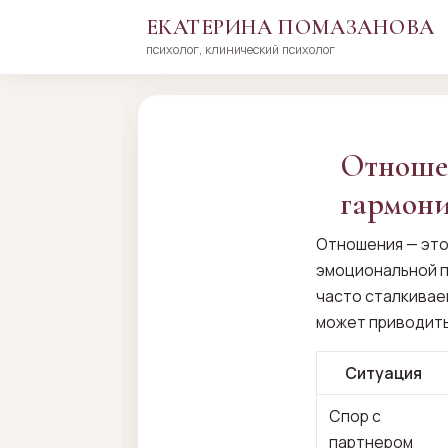
ЕКАТЕРИНА ПОМАЗАНОВА
психолог, клинический психолог
Перейти
к
сути
Отношен
гармони
Отношения — это
эмоциональной п
часто сталкиваем
может приводить 
Ситуация
Спор с
партнером