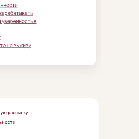
енности
 зарабатывать
 уверенность в
х
что не выживу
вую рассылку
ьности