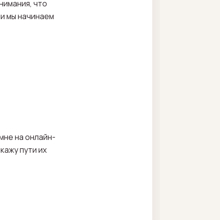
нимания, что
 и мы начинаем
мне на онлайн-
кажу пути их