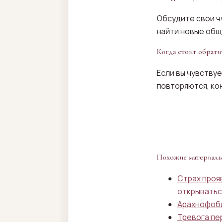
Обсудите свои ч
найти новые общ
Когда стоит обрати
Если вы чувству
повторяются, ко
Похожие материал
Страх прояв
открыватьс
Арахнофоби
Тревога пе