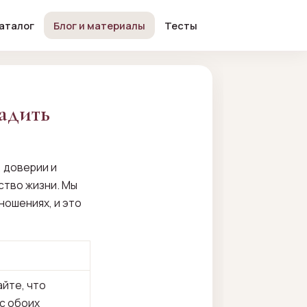
аталог
Блог и материалы
Тесты
адить
 доверии и
ство жизни. Мы
ношениях, и это
айте, что
с обоих