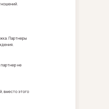
тношений.
ржка. Партнеры
ждения.
 партнер не
й, вместо этого