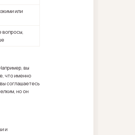
изкими или
е вопросы,
ше
 Например, вы
е, что именно
 вы соглашаетесь
елким, но он
ви и