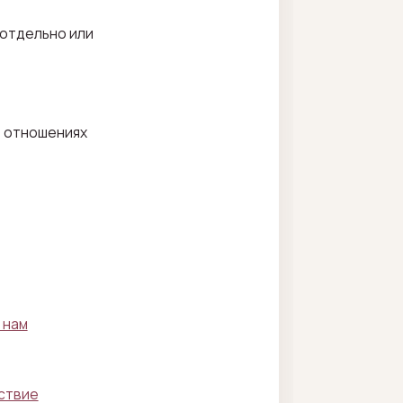
 отдельно или
в отношениях
 нам
йствие