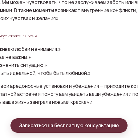
 Мы можем чувствовать, что не заслуживаем заботы или в
имыми. В такие моменты возникают внутренние конфликты,
оих чувствах и желаниях.
гут стоять за этим
живаю любви и внимания.»
ва не важны.»
изменить ситуацию.»
быть идеальной, чтобы быть любимой.»
свои вредоносные установки и убеждения — приходите ко 
латной встрече я помогу вам увидеть ваши убеждения и по
 ваша жизнь заиграла новыми красками.
Записаться на бесплатную консультацию