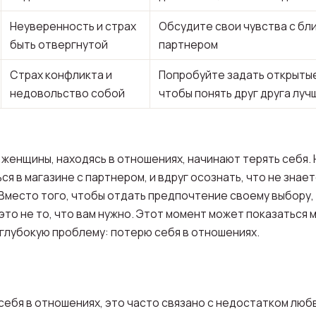
Неуверенность и страх
Обсудите свои чувства с бл
быть отвергнутой
партнером
Страх конфликта и
Попробуйте задать открыты
недовольство собой
чтобы понять друг друга луч
к женщины, находясь в отношениях, начинают терять себя.
я в магазине с партнером, и вдруг осознать, что не знает
 Вместо того, чтобы отдать предпочтение своему выбору,
 это не то, что вам нужно. Этот момент может показаться м
глубокую проблему: потерю себя в отношениях.
себя в отношениях, это часто связано с недостатком люб