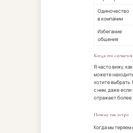
Одиночество
в компании
Избегание
общения
Когда это случается
Я часто вижу, ка
можете находитьс
хотите выбрать.
с ним, даже если
отражает более 
Почему так остро
Когда мы теряем 