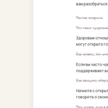
вам разобраться
Частые вопросы
Что такое здоровы
Здоровые отноше
могут открыто го
Как понять, что мо
Если вы часто ч
поддерживает ва
Как наладить общен
Начните с откры
говорите о своих
Что делать, если я