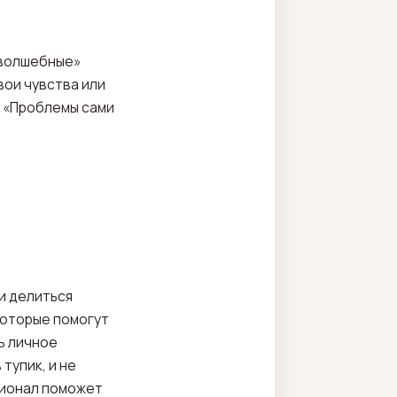
«волшебные»
вои чувства или
. «Проблемы сами
и делиться
которые помогут
ь личное
тупик, и не
ссионал поможет