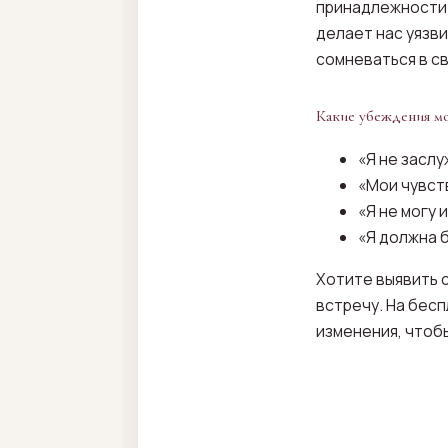
принадлежности.
делает нас уязв
сомневаться в св
Какие убеждения мо
«Я не заслу
«Мои чувст
«Я не могу 
«Я должна 
Хотите выявить 
встречу. На бесп
изменения, чтобы