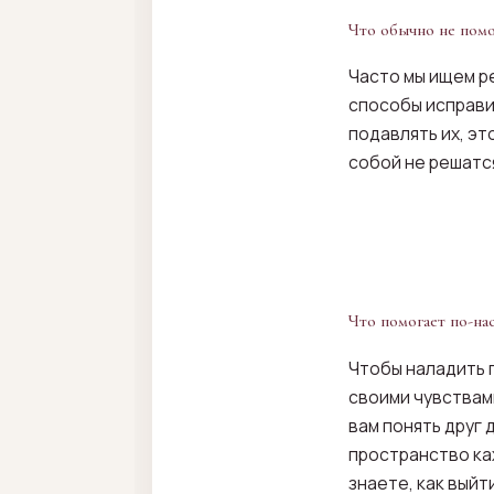
Что обычно не помо
Часто мы ищем р
способы исправи
подавлять их, э
собой не решатся
Что помогает по-н
Чтобы наладить 
своими чувствам
вам понять друг 
пространство каж
знаете, как выйт