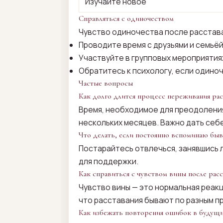
Изучайте новое
Справляться с одиночеством
Чувство одиночества после расстава
Проводите время с друзьями и семьёй
Участвуйте в групповых мероприятиях
Обратитесь к психологу, если одино
Частые вопросы
Как долго длится процесс переживания рас
Время, необходимое для преодоления
нескольких месяцев. Важно дать себе
Что делать, если постоянно вспоминаю бы
Постарайтесь отвлечься, занявшись 
для поддержки.
Как справиться с чувством вины после расс
Чувство вины — это нормальная реакц
что расставания бывают по разным п
Как избежать повторения ошибок в будущ