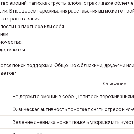
о эмоций, таких как грусть, злоба, страх и даже облегче
ции. В процессе переживания расставания вы можете про
акта расставания.
лости на партнёра или себя.
иям.
ночества.
одолжается.
ется поиск поддержки. Общение с близкими, друзьями ил
оветов:
Описание
Не держите эмоции в себе. Делитесь переживаниями
Физическая активность помогает снять стресс и ул
Ведение дневника может помочь упорядочить чувств