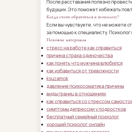
После расставания полезно провести
будущих. Это поможет избежать пов
Когда стоит обратиться к психологу?
Если вы чувствуете, что не можете с
за помощью к специалисту. Психолог
Похожие материалы
стресс на работе как справиться
причина страха одиночества
как понять что мужчина влюбился
как избавиться от тревожности
ksuzamok
давление психосоматика причины
виды границ в отношениях
как справиться со стрессом самосто
симптомы депрессии у подростков
бесплатный семейный психолог
хороший психолог онлайн