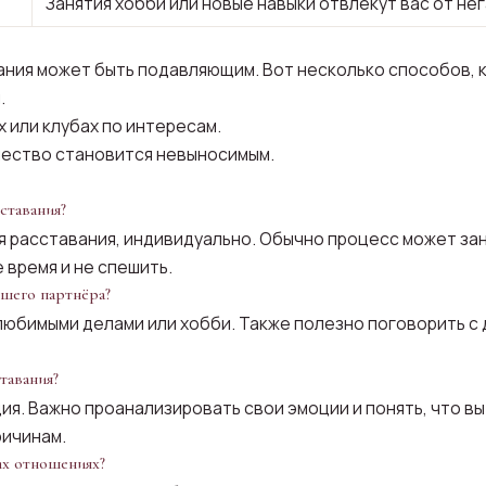
Занятия хобби или новые навыки отвлекут вас от не
ния может быть подавляющим. Вот несколько способов, ка
.
 или клубах по интересам.
чество становится невыносимым.
ставания?
 расставания, индивидуально. Обычно процесс может зан
 время и не спешить.
вшего партнёра?
любимыми делами или хобби. Также полезно поговорить с 
тавания?
ия. Важно проанализировать свои эмоции и понять, что в
ричинам.
их отношениях?