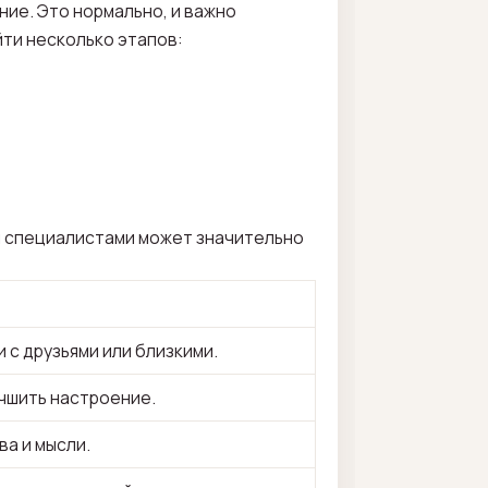
ние. Это нормально, и важно
йти несколько этапов:
и специалистами может значительно
 с друзьями или близкими.
учшить настроение.
а и мысли.