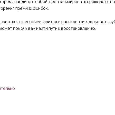
 время наедине с собой, проанализировать прошлые отнош
торения прежних ошибок.
правиться с эмоциями, или если расставание вызывает гл
 может помочь вам найти пути к восстановлению.
ятельно