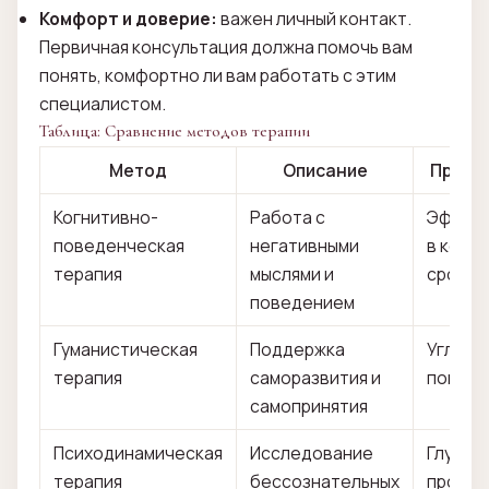
Комфорт и доверие:
важен личный контакт.
Первичная консультация должна помочь вам
понять, комфортно ли вам работать с этим
специалистом.
Таблица: Сравнение методов терапии
Метод
Описание
Преим
Когнитивно-
Работа с
Эффек
поведенческая
негативными
в коро
терапия
мыслями и
сроки
поведением
Гуманистическая
Поддержка
Углубл
терапия
саморазвития и
понима
самопринятия
Психодинамическая
Исследование
Глубок
терапия
бессознательных
прораб