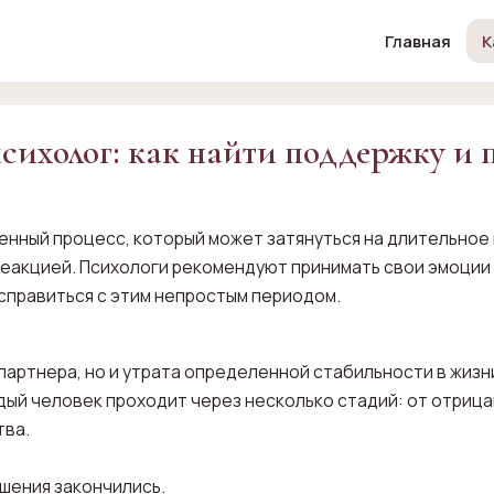
Главная
К
ихолог: как найти поддержку и п
нный процесс, который может затянуться на длительное вр
еакцией. Психологи рекомендуют принимать свои эмоции 
 справиться с этим непростым периодом.
партнера, но и утрата определенной стабильности в жизни
ый человек проходит через несколько стадий: от отрицан
тва.
ошения закончились.