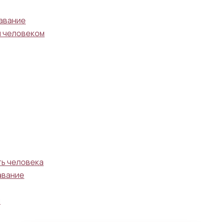
тавание
м человеком
ть человека
авание
м