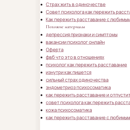
Страх жить в одиночестве
Совет психолога как пережить расс
Как пережить расставание с любимы
Похожие материалы
депрессия признаки и симптомы
вакансии психолог онлайн
Оферта
фвб что это в отношениях
психолог как пережить расставание
изнутри как пишется
сильный страх одиночества
эндометриоз психосоматика
как пережить расставание и отпусти
совет психолога как пережить расст
кожа психосоматика
как пережить расставание с любимы