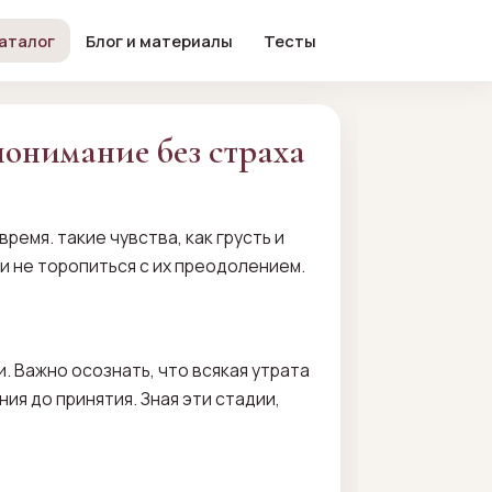
аталог
Блог и материалы
Тесты
онимание без страха
емя. такие чувства, как грусть и
и не торопиться с их преодолением.
. Важно осознать, что всякая утрата
ия до принятия. Зная эти стадии,