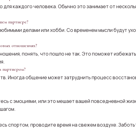
 для каждого человека. Обычно это занимает от несколь
шем партнере?
юбимыми делами или хобби. Со временем мысли будут уход
новых отношениях?
ошения, понять, что пошло не так. Это поможет избежать
я.
м партнером?
вств. Иногда общение может затруднить процесс восстано
тесь с эмоциями, или это мешает вашей повседневной жизн
 шагом.
есь спортом, проводите время на свежем воздухе. Заботьт