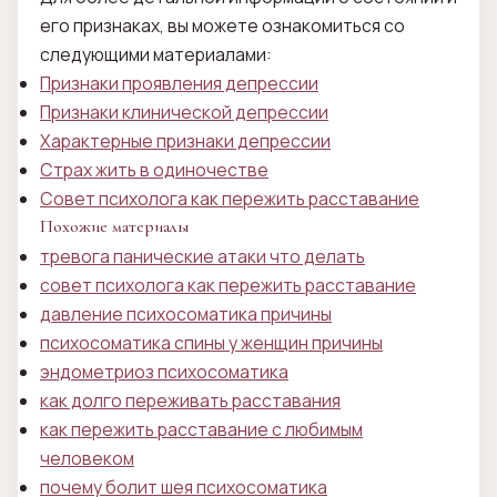
его признаках, вы можете ознакомиться со
следующими материалами:
Признаки проявления депрессии
Признаки клинической депрессии
Характерные признаки депрессии
Страх жить в одиночестве
Совет психолога как пережить расставание
Похожие материалы
тревога панические атаки что делать
совет психолога как пережить расставание
давление психосоматика причины
психосоматика спины у женщин причины
эндометриоз психосоматика
как долго переживать расставания
как пережить расставание с любимым
человеком
почему болит шея психосоматика