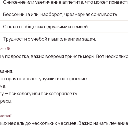
Снижение или увеличение аппетита, что может привести
Бессонница или, наоборот, чрезмерная сонливость.
Отказ от общения с друзьями и семьей.
Трудности с учебой и выполнением задач.
сией?
 у подростка, важно вовремя принять меры. Вот нескольк
вания.
которая помогает улучшить настроение.
ма.
у — психологу или психотерапевту.
ересы.
остка?
ких недель до нескольких месяцев. Важно начать лечение