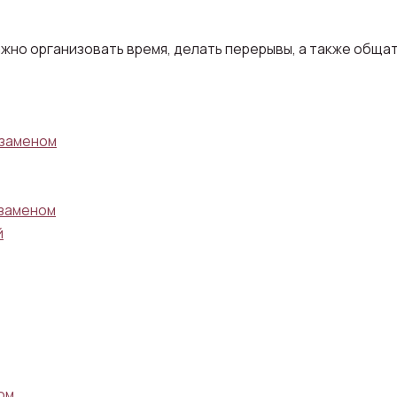
жно организовать время, делать перерывы, а также общат
кзаменом
кзаменом
й
ом