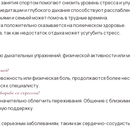
 занятия спортом помогают снизить уровень стресса и у
медитации и глубокого дыхания способствуют расслабле
ьями и семьей может помочь в трудные времена.
а положительно сказывается на психическом здоровье.
, так как недостаток отдыха может усугубить стресс.
ю дыхательных упражнений, физической активности или м
емой?
ревожность или физическая боль, продолжаются более не
ся к специалисту.
 борьбе со стрессом?
значительно облегчить переживания. Общение с близкими
ную поддержку.
 серьезным заболеваниям, таким как сердечно-сосудисты