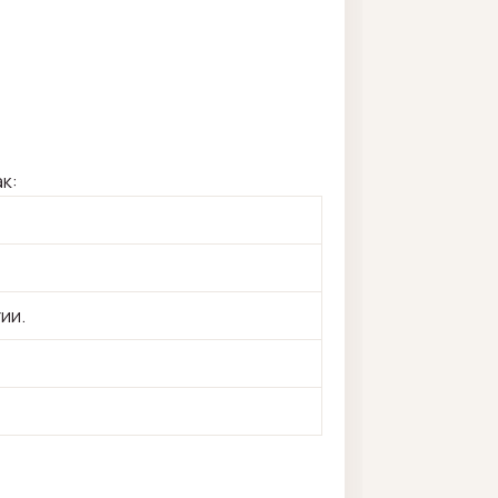
к:
ии.