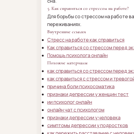
сна.
5. Как справиться со стрессом на работе?
Для борьбы со стрессом на работе ва
переживаниях.
Внутренние ссылки
Стресс на работе как справиться
Как справиться со стрессом перед э
Помощь психолога онлайн
Похожие материалы
как справиться со стрессом перед э
как справиться с стрессом и тревого
причина боли психосоматика
признаки депрессии у женщин тест
ии психолог онлайн
онлайн чат с психологом
признаки депрессии у человека
симптомы депрессии у подростков
как пережить расставание с человек