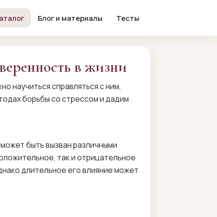
аталог
Блог и материалы
Тесты
уверенность в жизни
но научиться справляться с ним,
тодах борьбы со стрессом и дадим
 может быть вызван различными
положительное, так и отрицательное
однако длительное его влияние может